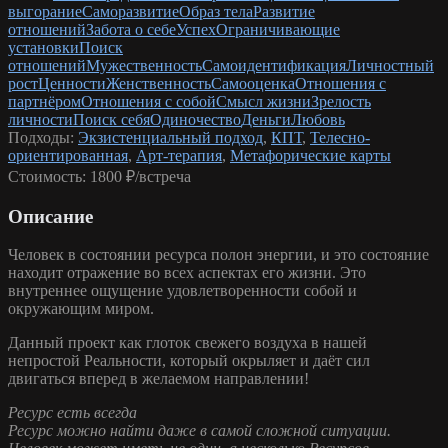
выгорание
Саморазвитие
Образ тела
Развитие
отношений
Забота о себе
Успех
Ограничивающие
установки
Поиск
отношений
Мужественность
Самоидентификация
Личностный
рост
Ценности
Женственность
Самооценка
Отношения с
партнёром
Отношения с собой
Смысл жизни
Зрелость
личности
Поиск себя
Одиночество
Деньги
Любовь
Подходы:
Экзистенциальный подход
,
КПТ
,
Телесно-
ориентированная
,
Арт-терапия
,
Метафорические карты
Стоимость:
1800 ₽/встреча
Описание
Человек в состоянии ресурса полон энергии, и это состояние
находит отражение во всех аспектах его жизни. Это
внутреннее ощущение удовлетворенности собой и
окружающим миром.
Данный проект как глоток свежего воздуха в нашей
непростой Реальности, который окрыляет и даёт сил
двигаться вперед в желаемом направлении!
Ресурс есть всегда
Ресурс можно найти даже в самой сложной ситуации.