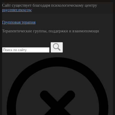
Перейти
Сайт существует благодаря психологическому центру
к
psycenter.moscow
содержанию
Групповая терапия
Терапевтические группы, поддержки и взаимопомощи
Поиск
по:
Закрыть
форму
поиска