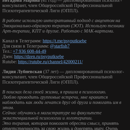
Негадова Марина
(41 год) — дипломированный психолог-
консультант, член Общероссийской Профессиональной
Психотерапевтической Лиги (ОППЛ).
В работе использую интегративный подход с акцентом на
Эмоционально-образную терапию (ЭОТ). Использую техники
Арт-терапии, КПТ и другие. Работаю с МАК-картами.
Канал в Телеграмм:
https://t.me/psyputksebe
Для связи в Телеграмм:
@starfish7
Тел.:
+7 936 608-44-49
Дзен:
https://dzen.ru/psyputksebe
Rutube:
https://rutube.ru/channel/42000211/
Лидия Лубневская
(37 лет) — дипломированный психолог-
консультант, член Общероссийской Профессиональной
Психотерапевтической Лиги (ОППЛ).
В поисках дела своей жизни, я пришла в психологию.
Люблю проводить групповые встречи, мне нравится
наблюдать как люди лечатся друг об друга и помогать им в
этом.
Сейчас обучаюсь в магистратуре на факультете
экзистенциальной психологии и логотерипии.
Это терапия, которая помогает обрести смысл, принять
ответственность за свою жизнь и доверять миру. Очень