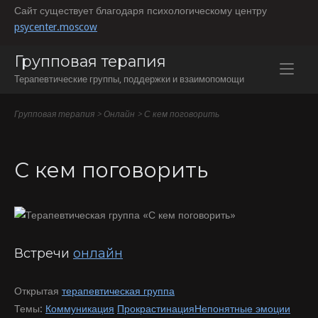
Перейти
Сайт существует благодаря психологическому центру
к
psycenter.moscow
содержанию
Групповая терапия
Терапевтические группы, поддержки и взаимопомощи
Групповая терапия
>
Онлайн
>
С кем поговорить
С кем поговорить
Встречи
онлайн
Открытая
терапевтическая группа
Темы:
Коммуникация
Прокрастинация
Непонятные эмоции