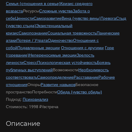
Семья (отношения в семье)
Кризис среднего
возраста
Ресурсы
Сложные чувства
Забота о
себе
Ценности
Саморазвитие
Вина (чувство вины)
Тревога
Стыд
(чувство стыда)
Экзистенциальный
кризис
Самопознание
Социальная тревожность
Панические
атаки
Потеря / Утрата
Одиночество
Отношения с
собой
Подавленные эмоции
Отношения с другими
Горе
(горевание)
Непереносимые эмоции
Зрелость
личности
Стресс
Психологическая устойчивость
Боязнь
публичных выступлений
Возможности
Необходимость
соответствовать
Самоопределение
Расставание
Рабочие
отношения
Опоры
Развитие навыков
Безопасное
пространство
Потребности
Обида (чувство обиды)
Подход:
Психоанализ
Стоимость:
1998 ₽/встреча
Описание