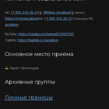
tel:
+7 905 316-26-21
tg:
@Elvira_Avzalova
tg канал:
https://t.me/avzalove
wa:
+7 905 316-26-21
Страница VK:
avzalove
RuTube:
https://rutube.ru/channel/53503733
Taplink:
https://taplink.cc/avzalove
Основное место приёма
Адрес: Краснодар
Архивные группы
Личные границы