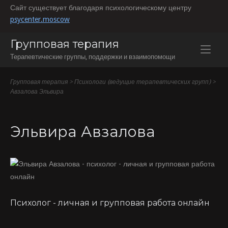
Перейти
Сайт существует благодаря психологическому центру
к
psycenter.moscow
содержанию
Групповая терапия
Терапевтические группы, поддержки и взаимопомощи
Групповая терапия
>
Психологи (ведущие терапевтических групп)
>
Авзалова Эльвира
Эльвира Авзалова
Психолог - личная и групповая работа онлайн