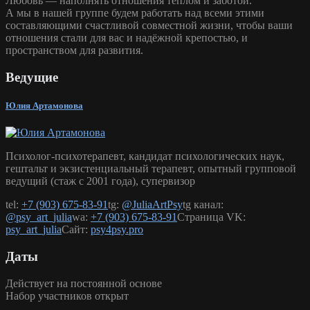
Любовь — наполнять отношения теплом и заботой.
А мы в нашей группе будем работать над всеми этими
составляющими счастливой совместной жизни, чтобы ваши
отношения стали для вас и надёжной крепостью, и
пространством для развития.
Ведущие
Юлия Артамонова
Психолог-психотерапевт, кандидат психологических наук,
гештальт и экзистенциальный терапевт, опытный групповой
ведущий (стаж с 2001 года), супервизор
tel:
+7 (903) 675-83-91
tg:
@JuliaArtPsy
tg канал:
@psy_art_julia
wa:
+7 (903) 675-83-91
Страница VK:
psy_art_julia
Сайт:
psy4psy.pro
Даты
Действует на постоянной основе
Набор участников открыт