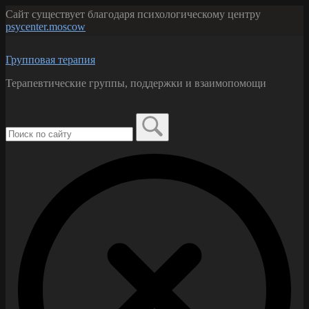
Перейти
Сайт существует благодаря психологическому центру
к
psycenter.moscow
содержанию
Групповая терапия
Терапевтические группы, поддержки и взаимопомощи
Поиск
по:
Закрыть
форму
поиска