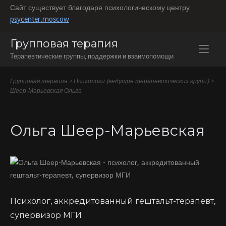
Перейти
Сайт существует благодаря психологическому центру
к
psycenter.moscow
содержанию
Групповая терапия
Терапевтические группы, поддержки и взаимопомощи
Групповая терапия
>
Психологи (ведущие терапевтических групп)
>
Шеер-Марьевская Ольга
Ольга Шеер-Марьевская
Психолог, аккредитованный гештальт-терапевт,
супервизор МГИ