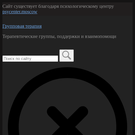
Перейти
Сайт существует благодаря психологическому центру
к
psycenter.moscow
содержанию
Групповая терапия
Терапевтические группы, поддержки и взаимопомощи
Поиск
по:
Закрыть
форму
поиска