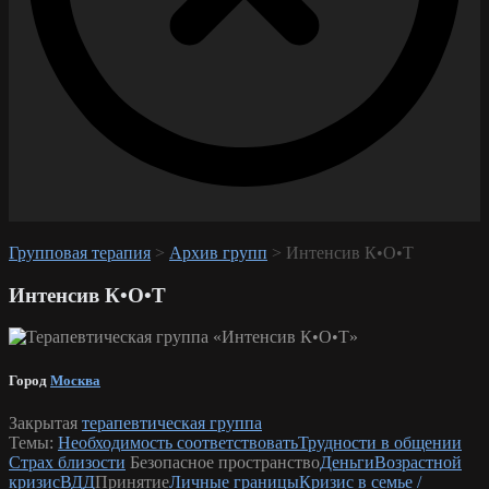
Групповая терапия
>
Архив групп
>
Интенсив К•О•Т
Интенсив К•О•Т
Город
Москва
Закрытая
терапевтическая группа
Темы:
Необходимость соответствовать
Трудности в общении
Страх близости
Безопасное пространство
Деньги
Возрастной
кризис
ВДД
Принятие
Личные границы
Кризис в семье /