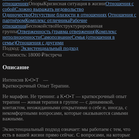
отношениях
Опоры
Кризисная ситуация в жизни
Отношения с
собой
Сложно выражать недовольство
Одиночество
Отсутствие близости в отношениях
Отношения с
партнёром
Комплекс отличника
Рабочие
отношения
Беспокойство
Неструктурированная
группа
Отверженность (травма отвержения)
Комплекс
неполноценности
Самопознание
Семья (отношения в
семье)
Отношения с другими
Подход:
Экзистенциальный подход
Стоимость:
18000 ₽/встреча
Описание
Интенсив К•О•Т —
Краткосрочный Опыт Терапии.
Не марафон. Не тренинг. а K•O•Т — краткосрочный опыт
терапии — живая терапия в группе — с динамикой,
контактом, неожиданными открытиями о себе и, иногда, с
некомфортными вопросами, которые оказываются самыми
важными.
Экзистенциальный подход означает: мы работаем с тем, что
есть в вашей жизни прямо сейчас. С вопросами, на которые