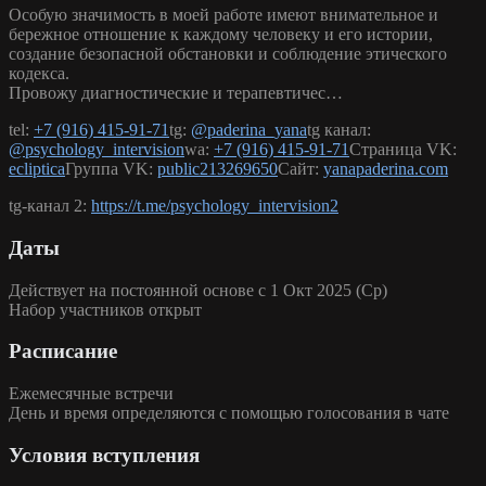
Особую значимость в моей работе имеют внимательное и
бережное отношение к каждому человеку и его истории,
создание безопасной обстановки и соблюдение этического
кодекса.
Провожу диагностические и терапевтичес…
tel:
+7 (916) 415-91-71
tg:
@paderina_yana
tg канал:
@psychology_intervision
wa:
+7 (916) 415-91-71
Страница VK:
ecliptica
Группа VK:
public213269650
Сайт:
yanapaderina.com
tg-канал 2:
https://t.me/psychology_intervision2
Даты
Действует на постоянной основе с 1 Окт 2025 (Ср)
Набор участников открыт
Расписание
Ежемесячные встречи
День и время определяются с помощью голосования в чате
Условия вступления