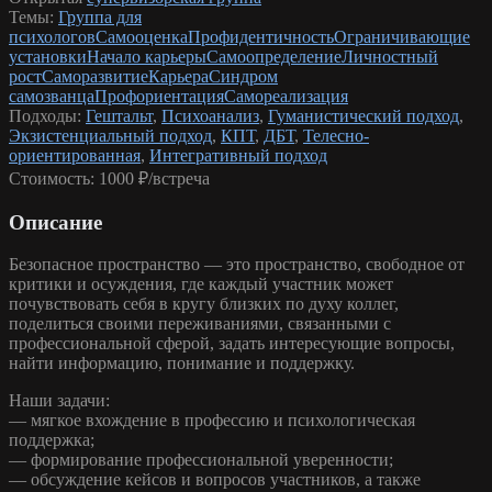
Темы:
Группа для
психологов
Самооценка
Профидентичность
Ограничивающие
установки
Начало карьеры
Самоопределение
Личностный
рост
Саморазвитие
Карьера
Синдром
самозванца
Профориентация
Самореализация
Подходы:
Гештальт
,
Психоанализ
,
Гуманистический подход
,
Экзистенциальный подход
,
КПТ
,
ДБТ
,
Телесно-
ориентированная
,
Интегративный подход
Стоимость:
1000 ₽/встреча
Описание
Безопасное пространство — это пространство, свободное от
критики и осуждения, где каждый участник может
почувствовать себя в кругу близких по духу коллег,
поделиться своими переживаниями, связанными с
профессиональной сферой, задать интересующие вопросы,
найти информацию, понимание и поддержку.
Наши задачи:
— мягкое вхождение в профессию и психологическая
поддержка;
— формирование профессиональной уверенности;
— обсуждение кейсов и вопросов участников, а также