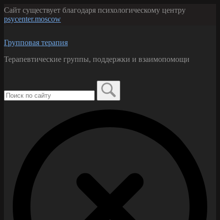
Перейти
Сайт существует благодаря психологическому центру
к
psycenter.moscow
содержанию
Групповая терапия
Терапевтические группы, поддержки и взаимопомощи
Поиск
по:
Закрыть
форму
поиска