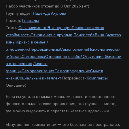
Набор участников открыт до 8 Окт 2026 (Чт)
Группу ведёт:
Надежда Акулова
Подход:
Гештальт
Темы:
Созависимость
Я-концепция
Психологическая
устойчивость
Отношения с другими
Поиск себя
Вина (чувство
вины)
Кризис в семье /
отношениях
Перфекционизм
Самопознание
Психологическая
гибкость
Самооценка
Отношения с собой
Отсутствие близости
в отношениях
Личные
границы
Самореализация
Самоопределение
Смысл
жизни
Социальный интеллект
Потребности
Комплексы
Описание:
Если вы устали от мыслемешалки, тревоги и постоянного
фонового стыда за свои проявления, эта группа — место,
где можно выдохнуть и перестать казаться идеальным.
«Внутренняя кринжатина» — это безопасное пространство,