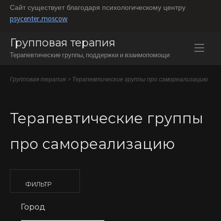
Перейти
Сайт существует благодаря психологическому центру
к
psycenter.moscow
содержанию
Групповая терапия
Терапевтические группы, поддержки и взаимопомощи
Групповая терапия
>
Терапевтические группы про самореализацию
Терапевтические группы
про самореализацию
ФИЛЬТР
Город