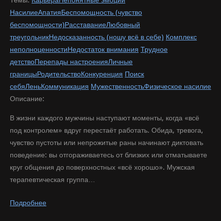
Насилие
Апатия
Беспомощность (чувство
беспомощности)
Расставание
Любовный
треугольник
Недосказанность (ношу всё в себе)
Комплекс
неполноценности
Недостаток внимания
Трудное
детство
Перепады настроения
Личные
границы
Родительство
Конкуренция
Поиск
себя
Лень
Коммуникация
Мужественность
Физическое насилие
Описание:
В жизни каждого мужчины наступают моменты, когда «всё
под контролем» вдруг перестаёт работать. Обида, тревога,
чувство пустоты или непрожитые раны начинают диктовать
поведение: вы отгораживаетесь от близких или отматываете
круг общения до поверхностных «всё хорошо». Мужская
терапевтическая группа…
Подробнее