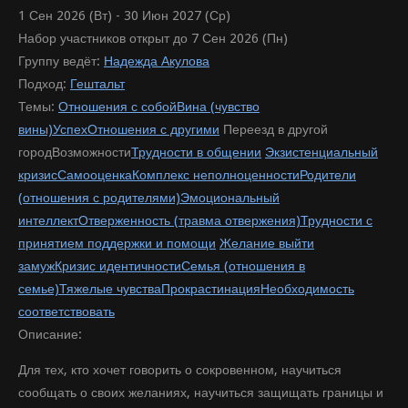
1 Сен 2026 (Вт) - 30 Июн 2027 (Ср)
Набор участников открыт до 7 Сен 2026 (Пн)
Группу ведёт:
Надежда Акулова
Подход:
Гештальт
Темы:
Отношения с собой
Вина (чувство
вины)
Успех
Отношения с другими
Переезд в другой
город
Возможности
Трудности в общении
Экзистенциальный
кризис
Самооценка
Комплекс неполноценности
Родители
(отношения с родителями)
Эмоциональный
интеллект
Отверженность (травма отвержения)
Трудности с
принятием поддержки и помощи
Желание выйти
замуж
Кризис идентичности
Семья (отношения в
семье)
Тяжелые чувства
Прокрастинация
Необходимость
соответствовать
Описание:
Для тех, кто хочет говорить о сокровенном, научиться
сообщать о своих желаниях, научиться защищать границы и