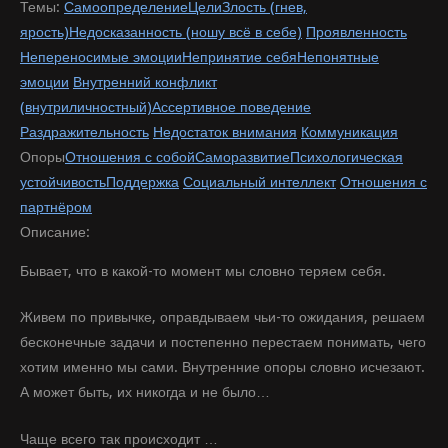
Темы:
Самоопределение
Цели
Злость (гнев,
ярость)
Недосказанность (ношу всё в себе)
Проявленность
Непереносимые эмоции
Непринятие себя
Непонятные
эмоции
Внутренний конфликт
(внутриличностный)
Ассертивное поведение
Раздражительность
Недостаток внимания
Коммуникация
Опоры
Отношения с собой
Саморазвитие
Психологическая
устойчивость
Поддержка
Социальный интеллект
Отношения с
партнёром
Описание:
Бывает, что в какой-то момент мы словно теряем себя.
Живем по привычке, оправдываем чьи-то ожидания, решаем
бесконечные задачи и постепенно перестаем понимать, чего
хотим именно мы сами. Внутренние опоры словно исчезают.
А может быть, их никогда и не было…
Чаще всего так происходит …