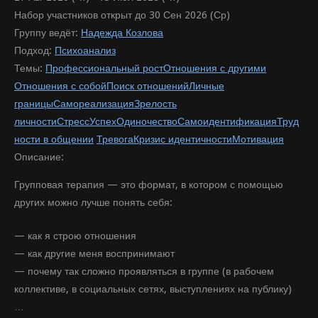
Набор участников открыт до 30 Сен 2026 (Ср)
Группу ведёт:
Надежда Козлова
Подход:
Психоанализ
Темы:
Профессиональный рост
Отношения с другими
Отношения с собой
Поиск отношений
Личные
границы
Самореализация
Зрелость
личности
Стресс
Успех
Одиночество
Самоидентификация
Труд
ности в общении
Тревога
Кризис идентичности
Мотивация
Описание:
Групповая терапия — это формат, в котором с помощью
других можно лучше понять себя:
— как я строю отношения
— как другие меня воспринимают
— почему так сложно проявляться в группе (в рабочем
коллективе, в социальных сетях, выступлениях на публику)
…