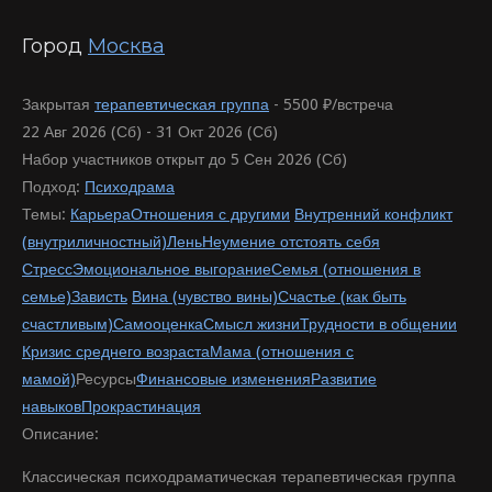
Город
Москва
Закрытая
терапевтическая группа
-
5500 ₽/встреча
22 Авг 2026 (Сб) - 31 Окт 2026 (Сб)
Набор участников открыт до 5 Сен 2026 (Сб)
Подход:
Психодрама
Темы:
Карьера
Отношения с другими
Внутренний конфликт
(внутриличностный)
Лень
Неумение отстоять себя
Стресс
Эмоциональное выгорание
Семья (отношения в
семье)
Зависть
Вина (чувство вины)
Счастье (как быть
счастливым)
Самооценка
Смысл жизни
Трудности в общении
Кризис среднего возраста
Мама (отношения с
мамой)
Ресурсы
Финансовые изменения
Развитие
навыков
Прокрастинация
Описание:
Классическая психодраматическая терапевтическая группа