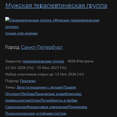
Мужская терапевтическая группа
только для мужчин
Город
Санкт-Петербург
Закрытая
терапевтическая группа
-
4500 ₽/встреча
22 Окт 2026 (Чт) - 10 Июн 2027 (Чт)
Набор участников открыт до 12 Ноя 2026 (Чт)
Подход:
Гештальт
Темы:
Дети (отношения с детьми)
Травля
(буллинг)
Любовь
Панические атаки
Комплекс
превосходства
Успех
Потребность в любви
Самооценка
Финансовые изменения
Поддержка
Психологическая устойчивость
Горе