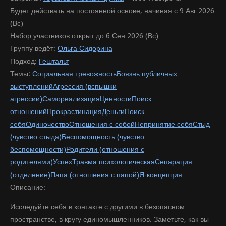
Будет действать на постоянной основе, начиная с 9 Авг 2026
(Вс)
Набор участников открыт до 6 Сен 2026 (Вс)
Группу ведёт:
Ольга Сидорина
Подход:
Гештальт
Темы:
Социальная тревожность
Боязнь публичных
выступлений
Агрессия (вспышки
агрессии)
Самореализация
Ценности
Поиск
отношений
Прокрастинация
Деньги
Поиск
себя
Одиночество
Отношения с собой
Непринятие себя
Стыд
(чувство стыда)
Беспомощность (чувство
беспомощности)
Родители (отношения с
родителями)
Успех
Травма психологическая
Сепарация
(отделение)
Папа (отношения с папой)
Я-концепция
Описание:
Исследуйте себя в контакте с другими в безопасном
пространстве, в кругу единомышленников. Заметьте, как вы