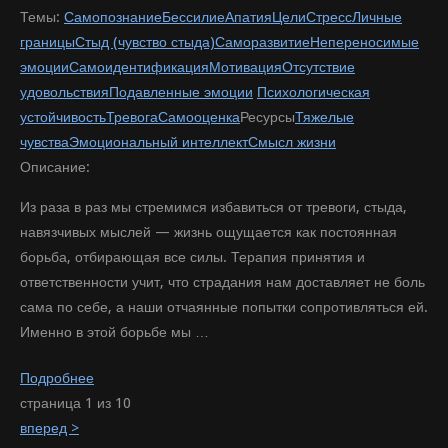
Темы:
Самопознание
Бессилие
Апатия
Цели
Стресс
Личные
границы
Стыд (чувство стыда)
Саморазвитие
Непереносимые
эмоции
Самоидентификация
Мотивация
Отсутствие
удовольствия
Подавленные эмоции
Психологическая
устойчивость
Тревога
Самооценка
Ресурсы
Тяжелые
чувства
Эмоциональный интеллект
Смысл жизни
Описание:
Из раза в раз мы стремимся избавиться от тревоги, стыда,
навязчивых мыслей — жизнь ощущается как постоянная
борьба, отбирающая все силы. Терапия принятия и
ответственности учит, что страдания нам доставляет не боль
сама по себе, а наши отчаянные попытки сопротивляться ей.
Именно в этой борьбе мы …
Подробнее
страница 1 из 10
вперед >