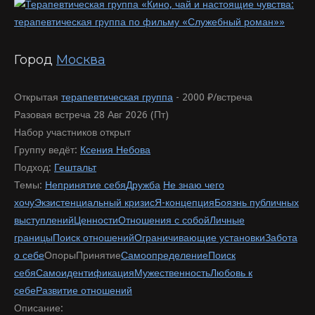
Город
Москва
Открытая
терапевтическая группа
-
2000 ₽/встреча
Разовая встреча 28 Авг 2026 (Пт)
Набор участников открыт
Группу ведёт:
Ксения Небова
Подход:
Гештальт
Темы:
Непринятие себя
Дружба
Не знаю чего
хочу
Экзистенциальный кризис
Я-концепция
Боязнь публичных
выступлений
Ценности
Отношения с собой
Личные
границы
Поиск отношений
Ограничивающие установки
Забота
о себе
Опоры
Принятие
Самоопределение
Поиск
себя
Самоидентификация
Мужественность
Любовь к
себе
Развитие отношений
Описание: