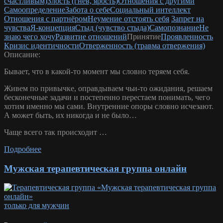
счастливым)
Злость (гнев, ярость)
Отношения с другими
Самоопределение
Забота о себе
Социальный интеллект
Отношения с партнёром
Неумение отстоять себя
Запрет на
чувства
Я-концепция
Стыд (чувство стыда)
Самопознание
Не
знаю чего хочу
Развитие отношений
Принятие
Проявленность
Кризис идентичности
Отверженность (травма отвержения)
Описание:
Бывает, что в какой-то момент мы словно теряем себя.
Живем по привычке, оправдываем чьи-то ожидания, решаем
бесконечные задачи и постепенно перестаем понимать, чего
хотим именно мы сами. Внутренние опоры словно исчезают.
А может быть, их никогда и не было…
Чаще всего так происходит …
Подробнее
Мужская терапевтическая группа онлайн
только для мужчин