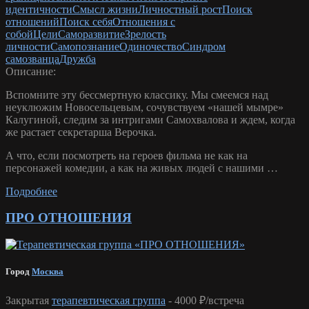
идентичности
Смысл жизни
Личностный рост
Поиск
отношений
Поиск себя
Отношения с
собой
Цели
Саморазвитие
Зрелость
личности
Самопознание
Одиночество
Синдром
самозванца
Дружба
Описание:
Вспомните эту бессмертную классику. Мы смеемся над
неуклюжим Новосельцевым, сочувствуем «нашей мымре»
Калугиной, следим за интригами Самохвалова и ждем, когда
же растает секретарша Верочка.
А что, если посмотреть на героев фильма не как на
персонажей комедии, а как на живых людей с нашими …
Подробнее
ПРО ОТНОШЕНИЯ
Город
Москва
Закрытая
терапевтическая группа
-
4000 ₽/встреча