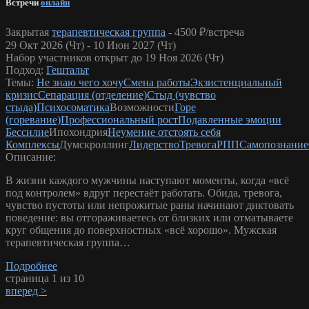
Встречи
онлайн
Закрытая
терапевтическая группа
-
4500 ₽/встреча
29 Окт 2026 (Чт) - 10 Июн 2027 (Чт)
Набор участников открыт до 19 Ноя 2026 (Чт)
Подход:
Гештальт
Темы:
Не знаю чего хочу
Смена работы
Экзистенциальный
кризис
Сепарация (отделение)
Стыд (чувство
стыда)
Психосоматика
Возможности
Горе
(горевание)
Профессиональный рост
Подавленные эмоции
Бессилие
Ипохондрия
Неумение отстоять себя
Комплексы
Думскроллинг
Лидерство
Тревога
РПП
Самопознание
Описание:
В жизни каждого мужчины наступают моменты, когда «всё
под контролем» вдруг перестаёт работать. Обида, тревога,
чувство пустоты или непрожитые раны начинают диктовать
поведение: вы отгораживаетесь от близких или отматываете
круг общения до поверхностных «всё хорошо». Мужская
терапевтическая группа…
Подробнее
страница 1 из 10
вперед >