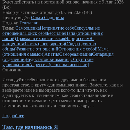
Будет действать на постоянной основе, начиная с 9 Авг 2026
(Вс)
Набор участников открыт до 6 Сен 2026 (Вс)
Группу ведёт:
Ольга Сидорина
Подход:
Гештальт
Темы:
Самооценка
Непринятие себя
Сексуальные
отношения
Поиск себя
Бессилие
Папа (отношения с
папой)
Травма психологическая
Нарциссизм
Я-
концепция
Злость (гнев, ярость)
Обида (чувство
обиды)
Развитие отношений
Отношения с собой
Мама
(отношения с мамой)
Апатия
Самореализация
Сепарация
(отделение)
Недостаток внимания
Отсутствие
удовольствия
Агрессия (вспышки агрессии)
Описание:
Исследуйте себя в контакте с другими в безопасном
пространстве, в кругу единомышленников. Заметьте, как вы
выбираете или не выбираете кого-то или что-то, как
адаптируетесь к изменениям, как себя останавливаете в
отношениях и желаниях, что мешает выстраивать
гармоничные отношения и, еще многое дру…
Подробнее
Там, где начинаюсь Я