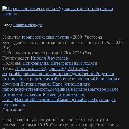
Город
Санкт-Петербург
Закрытая
терапевтическая группа
-
2000 ₽/встреча
Будет действать на постоянной основе, начиная с 1 Окт 2026
(Чт)
Набор участников открыт до 1 Дек 2026 (Вт)
Группу ведёт:
Кирилл Хрусталев
Подходы:
Психоанализ
,
Интегративный подход
Темы:
Любовь к себе
Здоровье
ВДА
Потеря /
Утрата
Недовольство внешностью
Одиночество
Родители
(отношения с родителями)
Рабочие отношения
Отношения с
другими
Детские травмы
Папа (отношения с
папой)
Мужественность
Домашнее насилие (бытовое)
Мама
(отношения с мамой)
Семья (отношения в
семье)
Насилие
Материнство
Самооценка
Страх
Группа для
психологов
Описание:
Открываю новую очную терапевтическую группу по
понедельникам в 19.15. Старт группы планируется 1 июля.