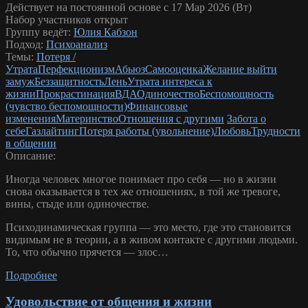
Действует на постоянной основе с 17 Мар 2026 (Вт)
Набор участников открыт
Группу ведёт:
Юлия Кабзон
Подход:
Психоанализ
Темы:
Потеря /
Утрата
Перфекционизм
Абьюз
Самооценка
Желание выйти
замуж
Беззащитность
Лень
Утрата интереса к
жизни
Прокрастинация
ВДА
Одиночество
Беспомощность
(чувство беспомощности)
Финансовые
изменения
Материнство
Отношения с другими
Забота о
себе
Газлайтинг
Потеря работы (увольнение)
Любовь
Трудности
в общении
Описание:
Иногда человек многое понимает про себя — но в жизни
снова оказывается в тех же отношениях, в той же тревоге,
вины, стыде или одиночестве.
Психодинамическая группа — это место, где это становится
видимым не в теории, а в живом контакте с другими людьми.
То, что обычно прячется — злос…
Подробнее
Удовольствие от общения и жизни