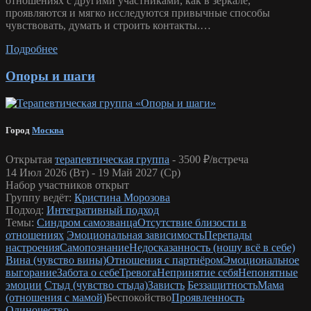
отношениях с другими участниками, как в зеркале,
проявляются и мягко исследуются привычные способы
чувствовать, думать и строить контакты.…
Подробнее
Опоры и шаги
Город
Москва
Открытая
терапевтическая группа
-
3500 ₽/встреча
14 Июл 2026 (Вт) - 19 Май 2027 (Ср)
Набор участников открыт
Группу ведёт:
Кристина Морозова
Подход:
Интегративный подход
Темы:
Синдром самозванца
Отсутствие близости в
отношениях
Эмоциональная зависимость
Перепады
настроения
Самопознание
Недосказанность (ношу всё в себе)
Вина (чувство вины)
Отношения с партнёром
Эмоциональное
выгорание
Забота о себе
Тревога
Непринятие себя
Непонятные
эмоции
Стыд (чувство стыда)
Зависть
Беззащитность
Мама
(отношения с мамой)
Беспокойство
Проявленность
Одиночество