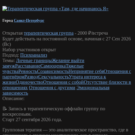
Город
Санкт-Петербург
Открытая
терапевтическая группа
-
2000 ₽/встреча
Будет действать на постоянной основе, начиная с 27 Сен 2026
(Вс)
Набор участников открыт
Подход:
Психоанализ
Темы:
Личные границы
Желание выйти
замуж
Расставание
Самооценка
Тяжелые
чувства
Ревность
Созависимость
Непринятие себя
Отношения с
партнёром
Развод
Сексуальность
Утрата интереса к
жизни
Одиночество
Отношения с собой
Отсутствие близости в
отношениях
Отношения с другими
Эмоциональная
зависимость
Описание:
📝 Запись в терапевтическую оффлайн группу по
воскресеньям.
Старт 27 сентября 2026 года.
Групповая терапия — это аналитическое пространство, где в