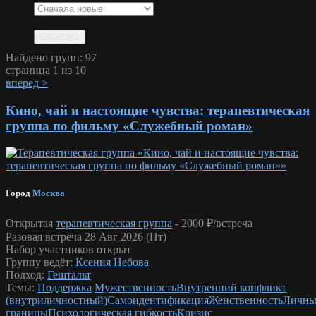
Найдено групп: 97
страница 1 из 10
вперед >
Кино, чай и настоящие чувства: терапевтическая
группа по фильму «Служебный роман»
Город
Москва
Открытая
терапевтическая группа
-
2000 ₽/встреча
Разовая встреча 28 Авг 2026 (Пт)
Набор участников открыт
Группу ведёт:
Ксения Небова
Подход:
Гештальт
Темы:
Поддержка
Мужественность
Внутренний конфликт
(внутриличностный)
Самоидентификация
Женственность
Личны
границы
Психологическая гибкость
Кризис