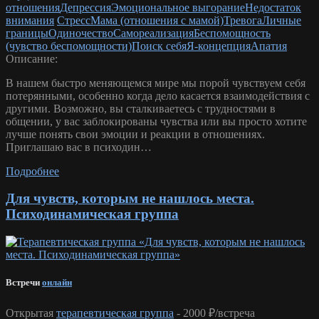
отношения
Депрессия
Эмоциональное выгорание
Недостаток
внимания
Стресс
Мама (отношения с мамой)
Тревога
Личные
границы
Одиночество
Самореализация
Беспомощность
(чувство беспомощности)
Поиск себя
Я-концепция
Апатия
Описание:
В нашем быстро меняющемся мире мы порой чувствуем себя
потерянными, особенно когда дело касается взаимодействия с
другими. Возможно, вы сталкиваетесь с трудностями в
общении, у вас заблокированы чувства или вы просто хотите
лучше понять свои эмоции и реакции в отношениях.
Приглашаю вас в психодин…
Подробнее
Для чувств, которым не нашлось места.
Психодинамическая группа
Встречи
онлайн
Открытая
терапевтическая группа
-
2000 ₽/встреча