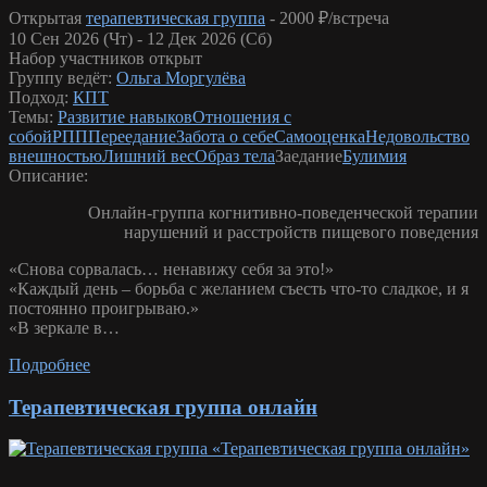
Открытая
терапевтическая группа
-
2000 ₽/встреча
10 Сен 2026 (Чт) - 12 Дек 2026 (Сб)
Набор участников открыт
Группу ведёт:
Ольга Моргулёва
Подход:
КПТ
Темы:
Развитие навыков
Отношения с
собой
РПП
Переедание
Забота о себе
Самооценка
Недовольство
внешностью
Лишний вес
Образ тела
Заедание
Булимия
Описание:
Онлайн-группа когнитивно-поведенческой терапии
нарушений и расстройств пищевого поведения
«Снова сорвалась… ненавижу себя за это!»
«Каждый день – борьба с желанием съесть что-то сладкое, и я
постоянно проигрываю.»
«В зеркале в…
Подробнее
Терапевтическая группа онлайн