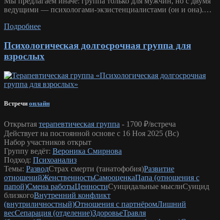
Мы предлагаем иначе: группа только для мужчин, но с двумя
ведущими — психологами-экзистенциалистами (он и она).…
Подробнее
Психологическая долгосрочная группа для
взрослых
Встречи
онлайн
Открытая
терапевтическая группа
-
1700 ₽/встреча
Действует на постоянной основе с 16 Ноя 2025 (Вс)
Набор участников открыт
Группу ведёт:
Вероника Смирнова
Подход:
Психоанализ
Темы:
Развод
Страх смерти (танатофобия)
Развитие
отношений
Женственность
Самооценка
Папа (отношения с
папой)
Смена работы
Ценности
Суицидальные мысли
Суицид
близкого
Внутренний конфликт
(внутриличностный)
Отношения с партнёром
Лишний
вес
Сепарация (отделение)
Здоровье
Травля