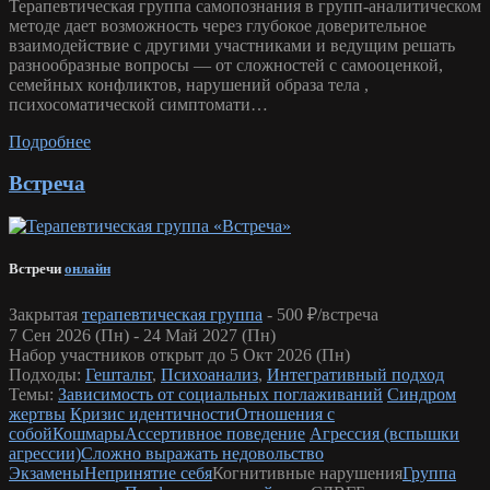
Терапевтическая группа самопознания в групп-аналитическом
методе дает возможность через глубокое доверительное
взаимодействие с другими участниками и ведущим решать
разнообразные вопросы — от сложностей с самооценкой,
семейных конфликтов, нарушений образа тела ,
психосоматической симптомати…
Подробнее
Встреча
Встречи
онлайн
Закрытая
терапевтическая группа
-
500 ₽/встреча
7 Сен 2026 (Пн) - 24 Май 2027 (Пн)
Набор участников открыт до 5 Окт 2026 (Пн)
Подходы:
Гештальт
,
Психоанализ
,
Интегративный подход
Темы:
Зависимость от социальных поглаживаний
Синдром
жертвы
Кризис идентичности
Отношения с
собой
Кошмары
Ассертивное поведение
Агрессия (вспышки
агрессии)
Сложно выражать недовольство
Экзамены
Непринятие себя
Когнитивные нарушения
Группа