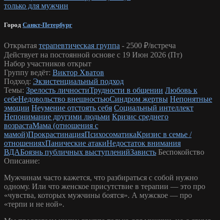
только для мужчин
Город
Санкт-Петербург
Открытая
терапевтическая группа
-
2500 ₽/встреча
Действует на постоянной основе с 19 Июн 2026 (Пт)
Набор участников открыт
Группу ведёт:
Виктор Хватов
Подход:
Экзистенциальный подход
Темы:
Зрелость личности
Трудности в общении
Любовь к
себе
Недовольство внешностью
Синдром жертвы
Непонятные
эмоции
Неумение отстоять себя
Социальный интеллект
Непонимание другими людьми
Кризис среднего
возраста
Мама (отношения с
мамой)
Прокрастинация
Психосоматика
Кризис в семье /
отношениях
Панические атаки
Недостаток внимания
ВДА
Боязнь публичных выступлений
Зависть
Беспокойство
Описание:
Мужчинам часто кажется, что разбираться с собой нужно
одному. Или что женское присутствие в терапии — это про
«чувства, которых мужчины боятся». А мужское — про
«терпи и не ной».