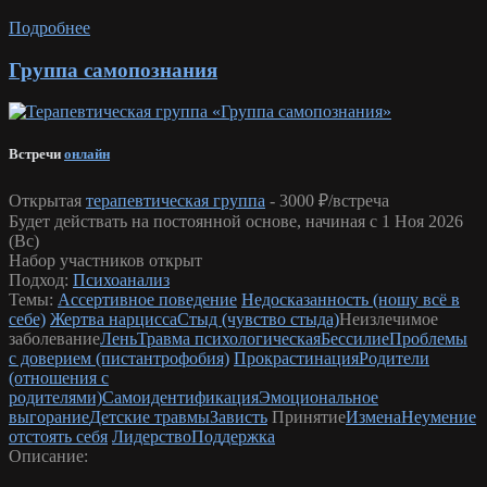
Подробнее
Группа самопознания
Встречи
онлайн
Открытая
терапевтическая группа
-
3000 ₽/встреча
Будет действать на постоянной основе, начиная с 1 Ноя 2026
(Вс)
Набор участников открыт
Подход:
Психоанализ
Темы:
Ассертивное поведение
Недосказанность (ношу всё в
себе)
Жертва нарцисса
Стыд (чувство стыда)
Неизлечимое
заболевание
Лень
Травма психологическая
Бессилие
Проблемы
с доверием (пистантрофобия)
Прокрастинация
Родители
(отношения с
родителями)
Самоидентификация
Эмоциональное
выгорание
Детские травмы
Зависть
Принятие
Измена
Неумение
отстоять себя
Лидерство
Поддержка
Описание: