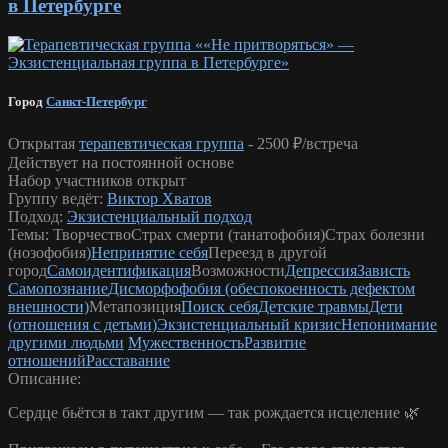
в Петербурге
Город
Санкт-Петербург
Открытая
терапевтическая группа
-
2500 ₽/встреча
Действует на постоянной основе
Набор участников открыт
Группу ведёт:
Виктор Хватов
Подход:
Экзистенциальный подход
Темы:
Творчество
Страх смерти (танатофобия)
Страх болезни
(нозофобия)
Непринятие себя
Переезд в другой
город
Самоидентификация
Возможности
Депрессия
Зависть
Самопознание
Дисморфофобия (обеспокоенность дефектом
внешности)
Метапозиция
Поиск себя
Детские травмы
Дети
(отношения с детьми)
Экзистенциальный кризис
Непонимание
другими людьми
Мужественность
Развитие
отношений
Расставание
Описание:
Сердце бьётся в такт другим — так рождается исцеление 🌿