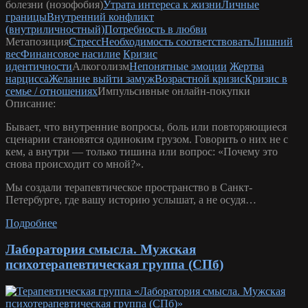
болезни (нозофобия)
Утрата интереса к жизни
Личные
границы
Внутренний конфликт
(внутриличностный)
Потребность в любви
Метапозиция
Стресс
Необходимость соответствовать
Лишний
вес
Финансовое насилие
Кризис
идентичности
Алкоголизм
Непонятные эмоции
Жертва
нарцисса
Желание выйти замуж
Возрастной кризис
Кризис в
семье / отношениях
Импульсивные онлайн-покупки
Описание:
Бывает, что внутренние вопросы, боль или повторяющиеся
сценарии становятся одиноким грузом. Говорить о них не с
кем, а внутри — только тишина или вопрос: «Почему это
снова происходит со мной?».
Мы создали терапевтическое пространство в Санкт-
Петербурге, где вашу историю услышат, а не осудя…
Подробнее
Лаборатория смысла. Мужская
психотерапевтическая группа (СПб)