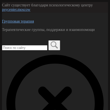
Перейти
Сайт существует благодаря психологическому центру
к
psycenter.moscow
содержанию
Групповая терапия
Терапевтические группы, поддержки и взаимопомощи
Поиск
по:
Закрыть
форму
поиска