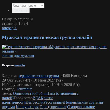
Найдено групп: 31
страница 1 из 4
вперед >
Мужская терапевтическая группа онлайн
только для мужчин
Встречи
онлайн
Закрытая
терапевтическая группа
-
4500 ₽/встреча
29 Окт 2026 (Чт) - 10 Июн 2027 (Чт)
Набор участников открыт до 19 Ноя 2026 (Чт)
Подход:
Гештальт
Темы:
Одиночество
Фобия
Папа (отношения с
папой)
Творчество
ВДА
Кризис
идентичности
Депрессия
Расставание
Непонимание другими
людьми
Конкуренция
Горе (горевание)
Эмоциональное