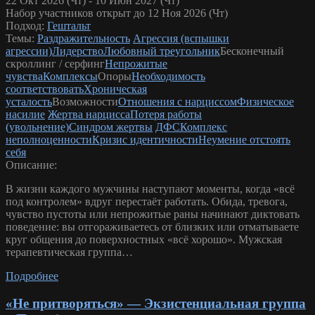
22 Окт 2026 (Чт) - 10 Июн 2027 (Чт)
Набор участников открыт до 12 Ноя 2026 (Чт)
Подход:
Гештальт
Темы:
Раздражительность
Агрессия (вспышки
агрессии)
Лидерство
Любовный треугольник
Бесконечный
скроллинг / серфинг
Непрожитые
чувства
Комплексы
Опоры
Необходимость
соответствовать
Хроническая
усталость
Возможности
Отношения с нарциссом
Физическое
насилие
Жертва нарцисса
Потеря работы
(увольнение)
Синдром жертвы
ДФС
Комплекс
неполноценности
Кризис идентичности
Неумение отстоять
себя
Описание:
В жизни каждого мужчины наступают моменты, когда «всё
под контролем» вдруг перестаёт работать. Обида, тревога,
чувство пустоты или непрожитые раны начинают диктовать
поведение: вы отгораживаетесь от близких или отматываете
круг общения до поверхностных «всё хорошо». Мужская
терапевтическая группа…
Подробнее
«Не притворяться» — Экзистенциальная группа