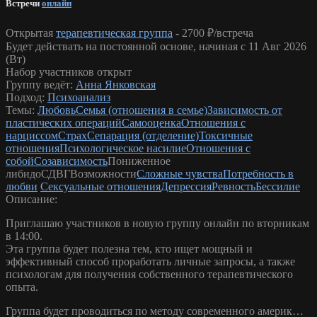
Встречи
онлайн
Открытая
терапевтическая группа
-
2700 ₽/встреча
Будет действать на постоянной основе, начиная с 11 Авг 2026
(Вт)
Набор участников открыт
Группу ведёт:
Анна Янковская
Подход:
Психоанализ
Темы:
Любовь
Семья (отношения в семье)
Зависимость от
пластических операций
Самооценка
Отношения с
нарциссом
Страх
Сепарация (отделение)
Токсичные
отношения
Психологическое насилие
Отношения с
собой
Созависимость
Пониженное
либидо
СДВГ
Возможности
Сложные чувства
Потребность в
любви
Сексуальные отношения
Депрессия
Ревность
Бессилие
Описание:
Приглашаю участников в новую группу онлайн по вторникам
в 14:00.
Эта группа будет полезна тем, кто ищет мощный и
эффективный способ проработать личные запросы, а также
психологам для получения собственного терапевтического
опыта.
Группа будет проводиться по методу современного америк…