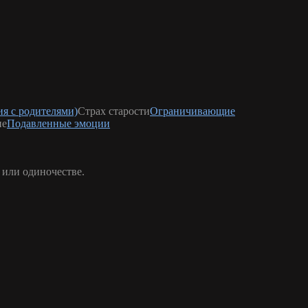
я с родителями)
Страх старости
Ограничивающие
ие
Подавленные эмоции
 или одиночестве.