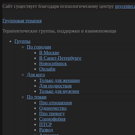
Перейти
Сайт существует благодаря психологическому центру
psycenter
к
содержанию
Групповая терапия
Терапевтические группы, поддержки и взаимопомощи
Группы
По городам
В Москве
В Санкт-Петербурге
Новосибирск
Онлайн
Для кого
Только для женщин
Для подростков
Только для мужчин
По темам
Про отношения
Одиночество
Про тревогу
Социофобия
ПТСР
Развод