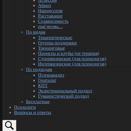
Агрессия
Абьюз
Нарциссизм
Расставание
Созависимость
ещё темы…
По видам
Терапевтические
Группы поддержки
Тренинговые
Проекты и клубы (не терапия)
Супервизорские (для психологов)
Интервизорские (для психологов)
По подходам
Психоанализ
Гештальт
КПТ
Экзистенциальный подход
Гуманистический подход
Бесплатные
Психологи
Вопросы и ответы
Открыть
строку