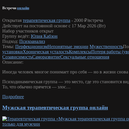
Встречи
онлайн
Открытая
терапевтическая группа
-
2000 ₽/встреча
Действует на постоянной основе с 17 Мар 2026 (Вт)
Набор участников открыт
Группу ведёт:
Юлия Кабзон
Подход:
Психоанализ
Темы:
Перфекционизм
Непонятные эмоции
Мужественность
По
установки
Хроническая усталость
Комплексы
Потеря работы (ув
Созависимость
Саморазвитие
Сексуальные отношения
Описание:
Иногда человек многое понимает про себя — но в жизни снова о
Психодинамическая группа — это место, где это становится ви
То, что обычно прячется — злос…
Подробнее
Мужская терапевтическая группа онлайн
только для мужчин