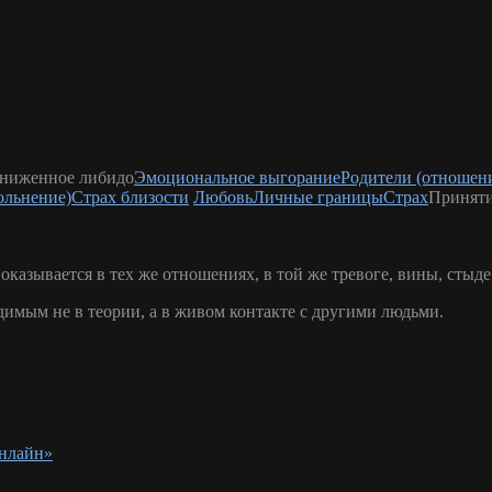
ниженное либидо
Эмоциональное выгорание
Родители (отношени
ольнение)
Страх близости
Любовь
Личные границы
Страх
Принят
казывается в тех же отношениях, в той же тревоге, вины, стыде
димым не в теории, а в живом контакте с другими людьми.