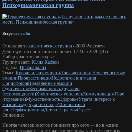
Психодинамическая группа
Встречи
онлайн
Открытая
терапевтическая группа
-
2000 ₽/встреча
Действует на постоянной основе с 17 Мар 2026 (Вт)
Набор участников открыт
Группу ведёт:
Юлия Кабзон
Подход:
Психоанализ
Темы:
Кризис идентичности
Проявленность
Непереносимые
эмоции
Прокрастинация
Недостаток внимания
Социофобия
Подавленные эмоции
Одиночество
Беспомощность (чувство
беспомощности)
Хроническая усталость
Коммуникация
Горе
(горевание)
Мужественность
Здоровье
Утрата интереса к
жизни
Стыд (чувство стыда)
Личностный
рост
Перфекционизм
Детские травмы
Стресс
Описание:
Иногда человек многое понимает про себя — но в жизни
снова оказывается в тех же отношениях, в той же тревоге,