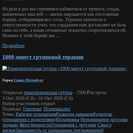
Из раза в раз мы стремимся избавиться от тревоги, стыда,
навязчивых мыслей — жизнь ощущается как постоянная
борьба, отбирающая все силы. Терапия принятия и
ответственности учит, что страдания нам доставляет не боль
сама по себе, а наши отчаянные попытки сопротивляться ей.
Именно в этой борьбе мы …
Подробнее
1000 минут групповой терапии
Город
Санкт-Петербург
Открытая
терапевтическая группа
-
3500 ₽/встреча
3 Окт 2026 (Сб) - 31 Окт 2026 (Сб)
Набор участников открыт
Подходы:
Гештальт
,
Психоанализ
Темы:
Рабочие отношения
Развитие навыков
Родители
(отношения с родителями)
Поддержка
Непонимание другими
людьми
Женственность
Отношения с другими
Смысл
жизни
Зависимость от социальных поглаживаний