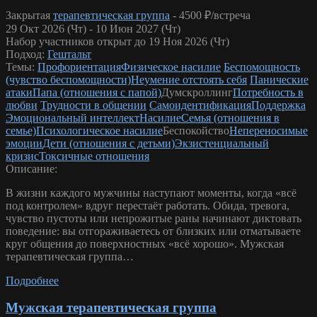
Закрытая
терапевтическая группа
-
4500 ₽/встреча
29 Окт 2026 (Чт) - 10 Июн 2027 (Чт)
Набор участников открыт до 19 Ноя 2026 (Чт)
Подход:
Гештальт
Темы:
Профориентация
Физическое насилие
Беспомощность
(чувство беспомощности)
Неумение отстоять себя
Панические
атаки
Папа (отношения с папой)
Думскроллинг
Потребность в
любви
Трудности в общении
Самоидентификация
Поддержка
Эмоциональный интеллект
Насилие
Семья (отношения в
семье)
Психологическое насилие
Беспокойство
Непереносимые
эмоции
Дети (отношения с детьми)
Экзистенциальный
кризис
Токсичные отношения
Описание:
В жизни каждого мужчины наступают моменты, когда «всё
под контролем» вдруг перестаёт работать. Обида, тревога,
чувство пустоты или непрожитые раны начинают диктовать
поведение: вы отгораживаетесь от близких или отматываете
круг общения до поверхностных «всё хорошо». Мужская
терапевтическая группа…
Подробнее
Мужская терапевтическая группа