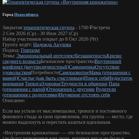
Город
Новосибирск
Закрытая
терапевтическая группа
-
1700 ₽/встреча
2 Сен 2026 (Ср) - 30 Июн 2027 (Ср)
Набор участников открыт до 8 Окт 2026 (Чт)
Группу ведёт:
Надежда Акулова
Подход:
Гештальт
Темы:
Эмоциональный интеллект
Беззащитность
Кризис
среднего возраста
Безопасное пространство
Внутренний
конфликт (внутриличностный)
Самооценка
Отсутствие
удовольствия
Потребности
Саморазвитие
Мама (отношения с
мамой)
Счастье (как быть счастливым)
Поиск себя
Недостаток
внимания
Тревога
Здоровье
Трудности в общении
Папа
(отношения с папой)
Отношения с другими
Родители
(отношения с родителями)
Неумение отстоять себя
Описание:
Если вы устали от мыслемешалки, тревоги и постоянного
фонового стыда за свои проявления, эта группа — место, где
можно выдохнуть и перестать казаться идеальным.
«Внутренняя кринжатина» — это безопасное пространство,
где будут незнакомые вам люди, которых нет и не было в