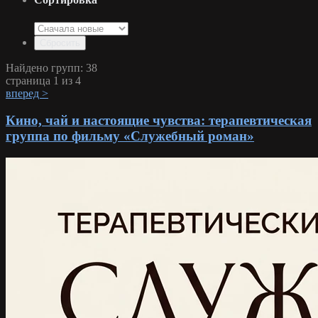
Найдено групп: 38
страница 1 из 4
вперед >
Кино, чай и настоящие чувства: терапевтическая
группа по фильму «Служебный роман»