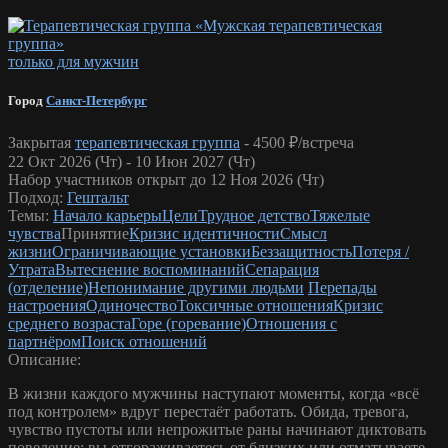
только для мужчин
Город
Санкт-Петербург
Закрытая
терапевтическая группа
-
4500 ₽/встреча
22 Окт 2026 (Чт) - 10 Июн 2027 (Чт)
Набор участников открыт до 12 Ноя 2026 (Чт)
Подход:
Гештальт
Темы:
Начало карьеры
Цели
Трудное детство
Тяжелые
чувства
Принятие
Кризис идентичности
Смысл
жизни
Ограничивающие установки
Беззащитность
Потеря /
Утрата
Вытеснение воспоминаний
Сепарация
(отделение)
Непонимание другими людьми
Перепады
настроения
Одиночество
Токсичные отношения
Кризис
среднего возраста
Горе (горевание)
Отношения с
партнёром
Поиск отношений
Описание:
В жизни каждого мужчины наступают моменты, когда «всё
под контролем» вдруг перестаёт работать. Обида, тревога,
чувство пустоты или непрожитые раны начинают диктовать
поведение: вы отгораживаетесь от близких или отматываете