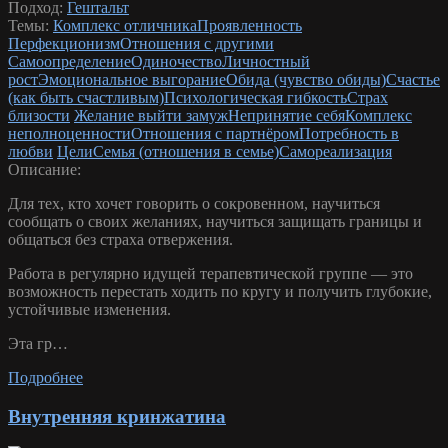
Подход:
Гештальт
Темы:
Комплекс отличника
Проявленность
Перфекционизм
Отношения с другими
Самоопределение
Одиночество
Личностный
рост
Эмоциональное выгорание
Обида (чувство обиды)
Счастье
(как быть счастливым)
Психологическая гибкость
Страх
близости
Желание выйти замуж
Непринятие себя
Комплекс
неполноценности
Отношения с партнёром
Потребность в
любви
Цели
Семья (отношения в семье)
Самореализация
Описание:
Для тех, кто хочет говорить о сокровенном, научиться
сообщать о своих желаниях, научиться защищать границы и
общаться без страха отвержения.
Работа в регулярно идущей терапевтической группе — это
возможность перестать ходить по кругу и получить глубокие,
устойчивые изменения.
Эта гр…
Подробнее
Внутренняя кринжатина