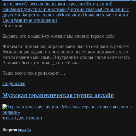
интеллект
Агрессия (вспышки агрессии)
Внутренний
конфликт (внутриличностный)
Детские травмы
Отношения с
другими
Запрет на чувства
Мотивация
Подавленные эмоции
Цели
Развитие отношений
Описание:
Бывает, что в какой-то момент мы словно теряем себя.
Живем по привычке, оправдываем чьи-то ожидания, решаем
бесконечные задачи и постепенно перестаем понимать, чего
хотим именно мы сами. Внутренние опоры словно исчезают.
А может быть, их никогда и не было…
Чаще всего так происходит …
Подробнее
Мужская терапевтическая группа онлайн
только для мужчин
Встречи
онлайн