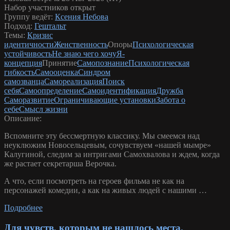
Набор участников открыт
Группу ведёт:
Ксения Небова
Подход:
Гештальт
Темы:
Кризис
идентичности
Женственность
Опоры
Психологическая
устойчивость
Не знаю чего хочу
Я-
концепция
Принятие
Самопознание
Психологическая
гибкость
Самооценка
Синдром
самозванца
Самореализация
Поиск
себя
Самоопределение
Самоидентификация
Дружба
Саморазвитие
Ограничивающие установки
Забота о
себе
Смысл жизни
Описание:
Вспомните эту бессмертную классику. Мы смеемся над
неуклюжим Новосельцевым, сочувствуем «нашей мымре»
Калугиной, следим за интригами Самохвалова и ждем, когда
же растает секретарша Верочка.
А что, если посмотреть на героев фильма не как на
персонажей комедии, а как на живых людей с нашими …
Подробнее
Для чувств, которым не нашлось места.