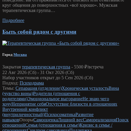
круг общения до поверхностных «всё хорошо». Мужская
терапевтическая группа…
Подробнее
Быть собой рядом с другими
Город
Москва
Закрытая
терапевтическая группа
-
5500 ₽/встреча
22 Авг 2026 (Сб) - 31 Окт 2026 (Сб)
Набор участников открыт до 5 Сен 2026 (Сб)
Подход:
Психодрама
Темы:
Сепарация (отделение)
Хроническая усталость
Вина
(чувство вины)
Родители (отношения с
родителями)
Эмоциональное выгорание
Не знаю чего
хочу
Непринятие себя
Отсутствие близости в отношениях
Внутренний конфликт
(внутриличностный)
Психосоматика
Развитие
навыков
Опоры
Самооценка
Лишний вес
Самореализация
Поиск
отношений
Семья (отношения в семье)
Кризис в семье /
отношениях
Синдром самозванца
Поддержка