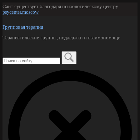
Перейти
Сайт существует благодаря психологическому центру
к
psycenter.moscow
содержанию
Групповая терапия
Терапевтические группы, поддержки и взаимопомощи
Поиск
по:
Закрыть
форму
поиска