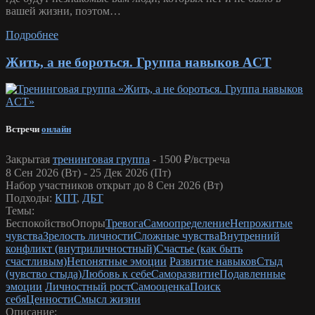
вашей жизни, поэтом…
Подробнее
Жить, а не бороться. Группа навыков ACT
Встречи
онлайн
Закрытая
тренинговая группа
-
1500 ₽/встреча
8 Сен 2026 (Вт) - 25 Дек 2026 (Пт)
Набор участников открыт до 8 Сен 2026 (Вт)
Подходы:
КПТ
,
ДБТ
Темы:
Беспокойство
Опоры
Тревога
Самоопределение
Непрожитые
чувства
Зрелость личности
Сложные чувства
Внутренний
конфликт (внутриличностный)
Счастье (как быть
счастливым)
Непонятные эмоции
Развитие навыков
Стыд
(чувство стыда)
Любовь к себе
Саморазвитие
Подавленные
эмоции
Личностный рост
Самооценка
Поиск
себя
Ценности
Смысл жизни
Описание: