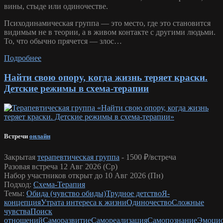
вины, стыде или одиночестве.
Психодинамическая группа — это место, где это становится
видимым не в теории, а в живом контакте с другими людьми.
То, что обычно прячется — злос…
Подробнее
Найти свою опору, когда жизнь теряет краски.
Детские режимы в схема-терапии
Встречи
онлайн
Закрытая
терапевтическая группа
-
1500 ₽/встреча
Разовая встреча 12 Авг 2026 (Ср)
Набор участников открыт до 10 Авг 2026 (Пн)
Подход:
Схема-Терапия
Темы:
Обида (чувство обиды)
Трудное детство
Я-
концепция
Утрата интереса к жизни
Одиночество
Сложные
чувства
Поиск
отношений
Саморазвитие
Самореализация
Самопознание
Эмоци