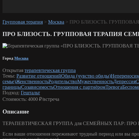
Групповая терапия
>
Москва
>
ПРО БЛИЗОСТЬ. ГРУППОВА
ПРО БЛИЗОСТЬ. ГРУППОВАЯ ТЕРАПИЯ СЕ
Город
Москва
Открытая
терапевтическая группа
Темы:
Развитие отношений
Обида (чувство обиды)
Непереноси
семье)
Женственность
Родительство
Мужественность
Депрессия
С
границы
Созависимость
Отношения с партнёром
Тревога
Беспом
Подход:
Гештальт
Стоимость:
4000 ₽/встреча
Описание
ТЕРАПЕВТИЧЕСКАЯ ГРУППА для СЕМЕЙНЫХ ПАР: ПРО
Если ваши отношения переживают трудный период или вы прост