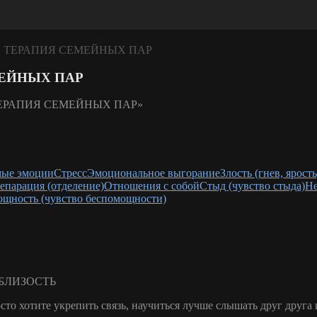
Я ТЕРАПИЯ СЕМЕЙНЫХ ПАР
МЕЙНЫХ ПАР
мые эмоции
Стресс
Эмоциональное выгорание
Злость (гнев, ярость
епарация (отделение)
Отношения с собой
Стыд (чувство стыда)
Не
ощность (чувство беспомощности)
 БЛИЗОСТЬ
о хотите укрепить связь, научиться лучше слышать друг друга 