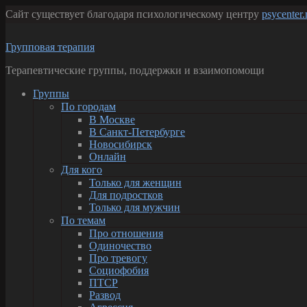
Перейти
Сайт существует благодаря психологическому центру
psycenter
к
содержанию
Групповая терапия
Терапевтические группы, поддержки и взаимопомощи
Группы
По городам
В Москве
В Санкт-Петербурге
Новосибирск
Онлайн
Для кого
Только для женщин
Для подростков
Только для мужчин
По темам
Про отношения
Одиночество
Про тревогу
Социофобия
ПТСР
Развод