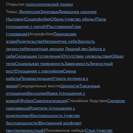
Открытая
психологический проект
Темы:
Депрессия
Здоровье
Домашнее насилие
(бытовое)
Социофобия
Обида (чувство обиды)
Папа
(отношения с папой)
Расставание
Горе
(горевание)
Агорафобия
Панические
атаки
Родительство
Непринятие себя
Зрелость
личности
Непонятные эмоции
Лишний вес
Забота о
себе
Сепарация (отделение)
Отсутствие удовольствия
Образ
тела
Социальная тревожность
Зависимость
Личностный
рост
Отношения с партнёром
Смена
работы
Прокрастинация
Утрата интереса к
жизни
Суицидальные мысли
Ценности
Токсичные
отношения
Бессилие
Мама (отношения с
мамой)
Фобия
Самореализация
Стихийное бедствие
Синдром
самозванца
Родители (отношения с
родителями)
Беспомощность (чувство
беспомощности)
Внутренний конфликт
(внутриличностный)
Пониженное либидо
Стыд (чувство