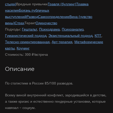
стыда)
Вредные привычки
Травля (буллинг)
Травма
насилия
Боязнь публичных
выступлений
Развод
Самоопределение
Вина (чувство
вины)
Страх
Теракт
Одиночество
Подходы:
Гештальт
,
Психодрама
,
Психоанализ
,
Гуманистический подход
,
Экзистенциальный подход
,
КПТ
,
Телесно-ориентированная
,
Арт-терапия
,
Метафорические
карты
,
Коучинг
Стоимость:
300 ₽/встреча
Описание
По статистике в России 85/100 разводов.
Всему виной внутренний конфликт, зародившийся в детстве,
а также кризис и естественно гендерные установки, которые
навязал – социум.