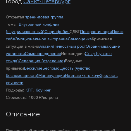
Город
Санкт-Петербург
Открытая
тренинговая группа
Темы:
Внутренний конфликт
(внутриличностный)
Социофобия
СДВГ
Прокрастинация
Поиск
себя
Эмоциональное выгорание
Самооценка
Кризисная
ситуация в жизни
Апатия
Личностный рост
Ограничивающие
установки
Самоопределение
Ипохондрия
Стыд (чувство
стыда)
Сепарация (отделение)
Вредные
привычки
Бессилие
Беспомощность (чувство
беспомощности)
Манипуляции
Не знаю чего хочу
Зрелость
личности
Подходы:
КПТ
,
Коучинг
Стоимость:
1000 ₽/встреча
Описание
Практический тренинг для победы над прокрастинацией.