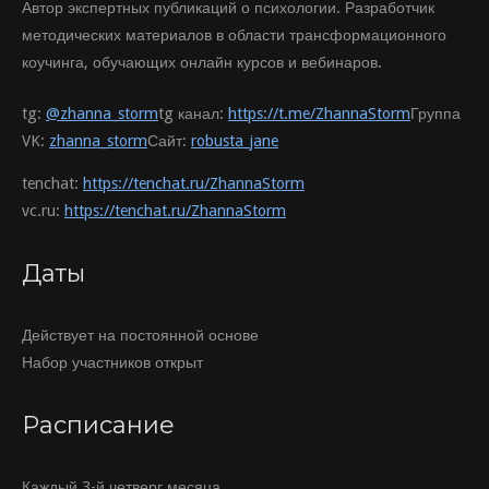
Автор экспертных публикаций о психологии. Разработчик
методических материалов в области трансформационного
коучинга, обучающих онлайн курсов и вебинаров.
tg:
@zhanna_storm
tg канал:
https://t.me/ZhannaStorm
Группа
VK:
zhanna_storm
Сайт:
robusta_jane
tenchat:
https://tenchat.ru/ZhannaStorm
vc.ru:
https://tenchat.ru/ZhannaStorm
Даты
Действует на постоянной основе
Набор участников открыт
Расписание
Каждый 3-й четверг месяца