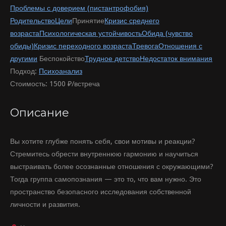
Проблемы с доверием (пистантрофобия)
Родительство
Цели
Принятие
Кризис среднего
возраста
Психологическая устойчивость
Обида (чувство
обиды)
Кризис переходного возраста
Тревога
Отношения с
другими
Беспокойство
Трудное детство
Недостаток внимания
Подход:
Психоанализ
Стоимость:
1500 ₽/встреча
Описание
Вы хотите глубже понять себя, свои мотивы и реакции?
Стремитесь обрести внутреннюю гармонию и научиться
выстраивать более осознанные отношения с окружающими?
Тогда группа самопознания — это то, что вам нужно. Это
пространство безопасного исследования собственной
личности и развития.