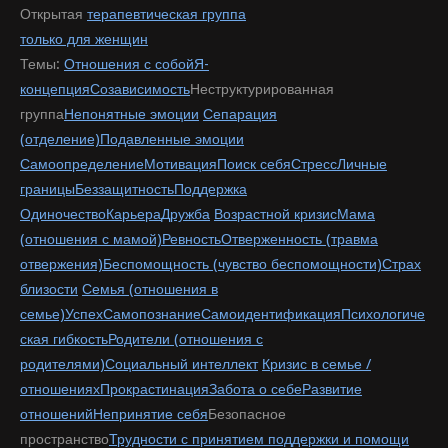
Открытая
терапевтическая группа
только для женщин
Темы:
Отношения с собой
Я-
концепция
Созависимость
Неструктурированная
группа
Непонятные эмоции
Сепарация
(отделение)
Подавленные эмоции
Самоопределение
Мотивация
Поиск себя
Стресс
Личные
границы
Беззащитность
Поддержка
Одиночество
Карьера
Дружба
Возрастной кризис
Мама
(отношения с мамой)
Ревность
Отверженность (травма
отвержения)
Беспомощность (чувство беспомощности)
Страх
близости
Семья (отношения в
семье)
Успех
Самопознание
Самоидентификация
Психологиче
ская гибкость
Родители (отношения с
родителями)
Социальный интеллект
Кризис в семье /
отношениях
Прокрастинация
Забота о себе
Развитие
отношений
Непринятие себя
Безопасное
пространство
Трудности с принятием поддержки и помощи