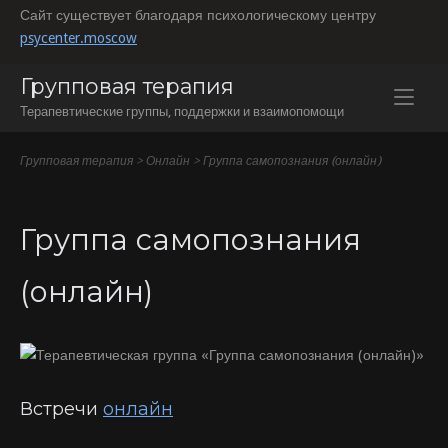
Перейти
Сайт существует благодаря психологическому центру
к
psycenter.moscow
содержанию
Групповая терапия
Терапевтические группы, поддержки и взаимопомощи
Групповая терапия
>
Онлайн
>
Группа самопознания (онлайн)
Группа самопознания
(онлайн)
Встречи
онлайн